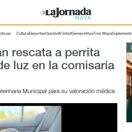
oticias
Cultura
Deportes
Opinión
K'iintsil
SiempreViva
Tren Maya
Suplement
n rescata a perrita
de luz en la comisaría
eterinaria Municipal para su valoración médica