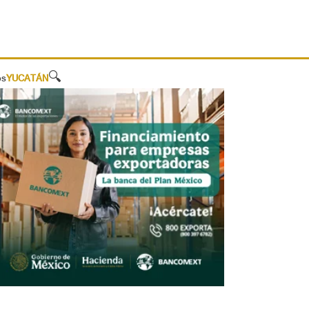
🔍
os
YUCATÁN