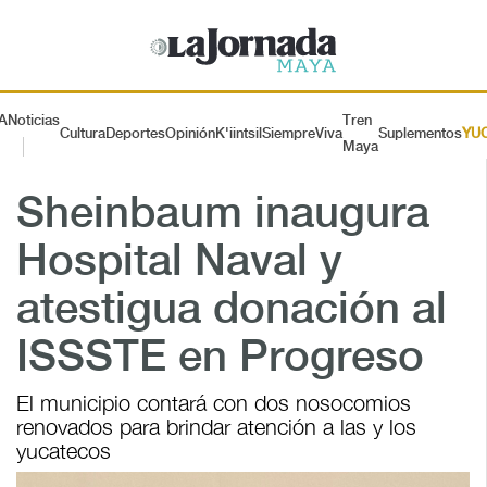
A
Noticias
Tren
Cultura
Deportes
Opinión
K'iintsil
SiempreViva
Suplementos
YU
Maya
Sheinbaum inaugura
Hospital Naval y
atestigua donación al
ISSSTE en Progreso
El municipio contará con dos nosocomios
renovados para brindar atención a las y los
yucatecos