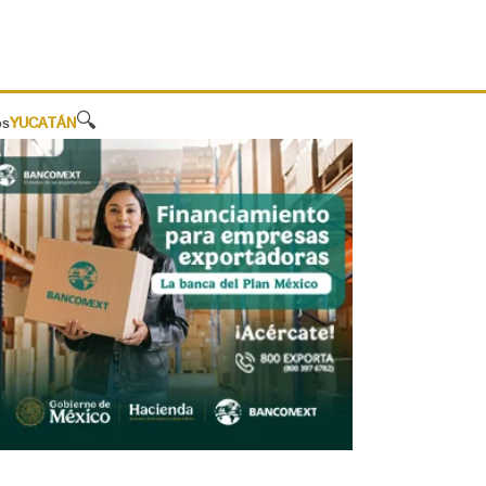
🔍
os
YUCATÁN