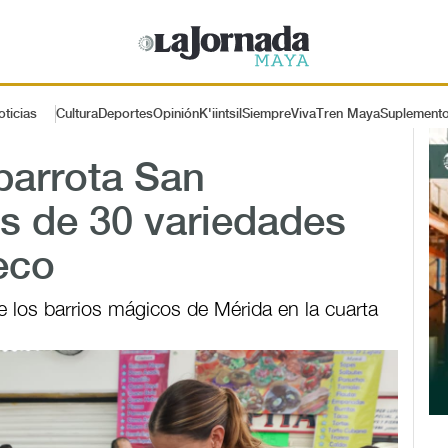
oticias
Cultura
Deportes
Opinión
K'iintsil
SiempreViva
Tren Maya
Suplement
abarrota San
s de 30 variedades
eco
 los barrios mágicos de Mérida en la cuarta