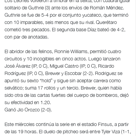
Los Leones volvieron a timbrar en la sexta, con cuadrangular
solitario de Guthrie (3) ante los envíos de Román Méndez.
Guthrie se fue de 5-4 por el conjunto yucateco, que terminó
con 10 imparables, seis menos que su rival. Querétaro
cometió tres pecados. El segunda base Díaz bateó de 4-2,
con par de anotadas.
El abridor de las felinos, Ronnie Williams, permitió cuatro
circuitos y 10 incogibles en cinco actos. Luego lanzaron
José Álvarez (IP, 0 C), Miguel Castro (IP, 0 C), Ricardo
Rodríguez (IP, 0 C), Brewer y Escobar (2-2). Rodriguez se
apuntó su sexto “hold” y sigue sin aceptar carrera como
selvático; suma 17 rollos y un tercio. Brewer, quien había
sido otra de las cartas fuertes del cuerpo de bomberos, dejó
su efectividad en 1.20.
Ganó Jio Orozco (2-0).
Este miércoles continúa la serie en el estadio Finsus, a partir
de las 19 horas. El duelo de pitcheo será entre Tyler Viza (1-1,