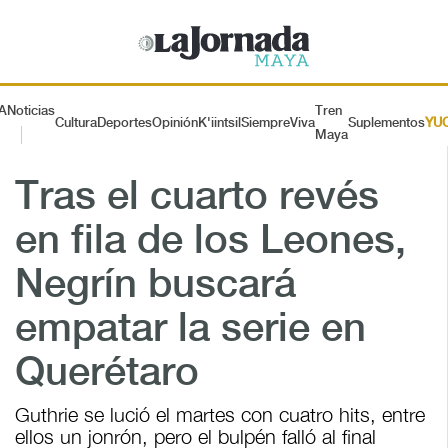
A
Noticias
Tren
Cultura
Deportes
Opinión
K'iintsil
SiempreViva
Suplementos
YU
Maya
Tras el cuarto revés
en fila de los Leones,
Negrín buscará
empatar la serie en
Querétaro
Guthrie se lució el martes con cuatro hits, entre
ellos un jonrón, pero el bulpén falló al final