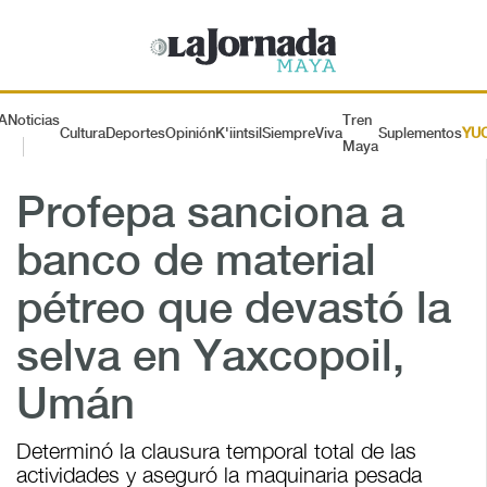
A
Noticias
Tren
Cultura
Deportes
Opinión
K'iintsil
SiempreViva
Suplementos
YU
Maya
Profepa sanciona a
banco de material
pétreo que devastó la
selva en Yaxcopoil,
Umán
Determinó la clausura temporal total de las
actividades y aseguró la maquinaria pesada