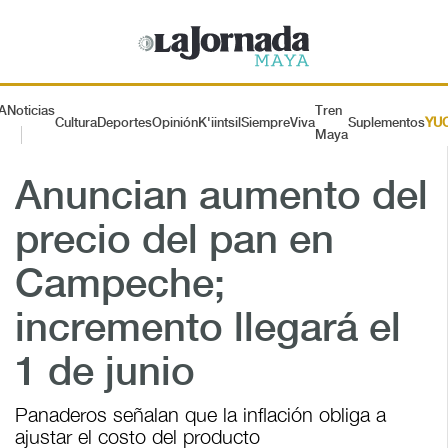
A
Noticias
Tren
Cultura
Deportes
Opinión
K'iintsil
SiempreViva
Suplementos
YU
Maya
Anuncian aumento del
precio del pan en
Campeche;
incremento llegará el
1 de junio
Panaderos señalan que la inflación obliga a
ajustar el costo del producto