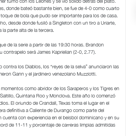
er turno con los Leones y se vio sólido detrás del plato.
tes, donde bateó bastante bien, se fue de 4-0 como cuarto
un toque de bola que pudo ser importante para los de casa.
cho, desde donde fusiló a Singleton con un tiro a Uriarte,
 la parte alta de la tercera.
ue de la serie a partir de las 19:30 horas. Brandon
u contrapelo será James Kaprielian (2-0, 2.77).
 contra los Diablos, los “reyes de la selva” anunciaron las
eron Gann y el jardinero venezolano Muzziotti.
 momentos como abridor de los Saraperos y los Tigres en
Saltillo, Quintana Roo y Monclova. Este año lo comenzó
ios. El oriundo de Crandall, Texas toma el lugar en el
a definitiva a Caliente de Durango como parte del
n cuenta con experiencia en el beisbol dominicano y en su
cord de 11-11 y porcentaje de carreras limpias admitidas