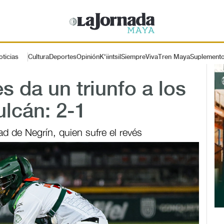
oticias
Cultura
Deportes
Opinión
K'iintsil
SiempreViva
Tren Maya
Suplement
s da un triunfo a los
ulcán: 2-1
d de Negrín, quien sufre el revés