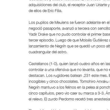
adquisiciones del club, el receptor Juan Uriarte y
de ellos de Eric Filia.
Los pupilos de Meulens se fueron adelante en el p
negoció pasaporte, avanzó a tercera con sencillo
Yadir Drake que no pudo controlar el primer base
tercer episodio. Luego de que Moisés Gutiérrez 
lanzamiento de Negrín que se quedó un poco alt
cuadrangular del astro.
Castellanos (1-0), quien lanzó cuatro años en l
controlar a una ofensiva que no levanta, que n
destacan. Los rugidores batean .231 este mes. El
incogibles y cinco chocolates. Tomohiro Anraku
Negrín mantuvo a los felinos en la pelea al ponch
cinco capítulos, pero vio caer su marca a 3-3. Á
el relevo. El zurdo Perdomo recetó tres anestesia