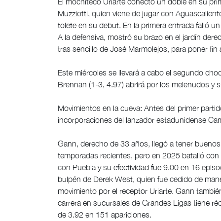
El mochiteco Uriarte conectó un doble en su prim
Muzziotti, quien viene de jugar con Aguascalien
tolete en su debut. En la primera entrada falló 
A la defensiva, mostró su brazo en el jardín dere
tras sencillo de José Marmolejos, para poner fin a
Este miércoles se llevará a cabo el segundo choq
Brennan (1-3, 4.97) abrirá por los melenudos y s
Movimientos en la cueva: Antes del primer partido
incorporaciones del lanzador estadunidense Cam
Gann, derecho de 33 años, llegó a tener buenos
temporadas recientes, pero en 2025 batalló con 
con Puebla y su efectividad fue 9.00 en 16 episod
bulpén de Derek West, quien fue cedido de maner
movimiento por el receptor Uriarte. Gann tambié
carrera en sucursales de Grandes Ligas tiene ré
de 3.92 en 151 apariciones.