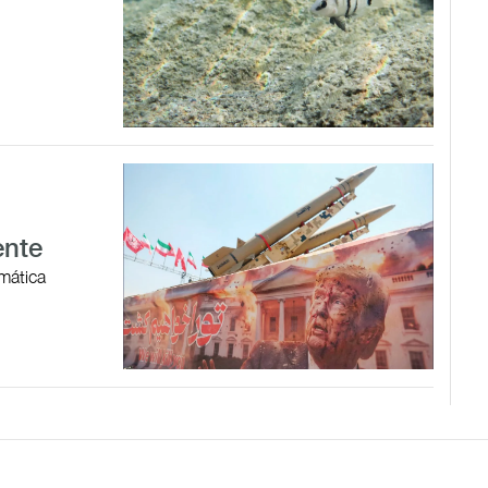
ente
omática