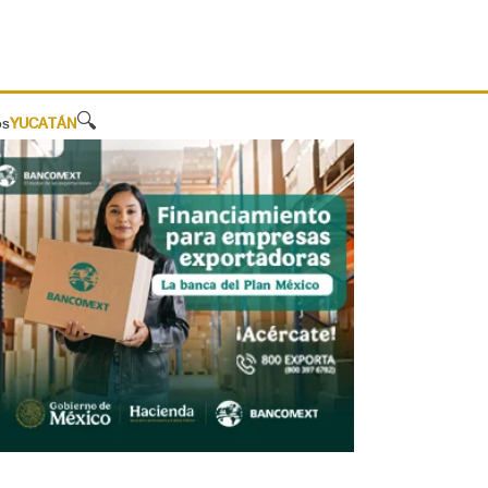
🔍
os
YUCATÁN