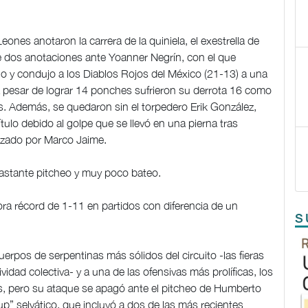
ones anotaron la carrera de la quiniela, el exestrella de
 dos anotaciones ante Yoanner Negrín, con el que
cho y condujo a los Diablos Rojos del México (21-13) a una
 a pesar de lograr 14 ponches sufrieron su derrota 16 como
os. Además, se quedaron sin el torpedero Erik González,
tulo debido al golpe que se llevó en una pierna tras
plazado por Marco Jaime.
bastante pitcheo y muy poco bateo.
ora récord de 1-11 en partidos con diferencia de un
S
uerpos de serpentinas más sólidos del circuito -las fieras
vidad colectiva- y a una de las ofensivas más prolíficas, los
s, pero su ataque se apagó ante el pitcheo de Humberto
eup” selvático, que incluyó a dos de las más recientes