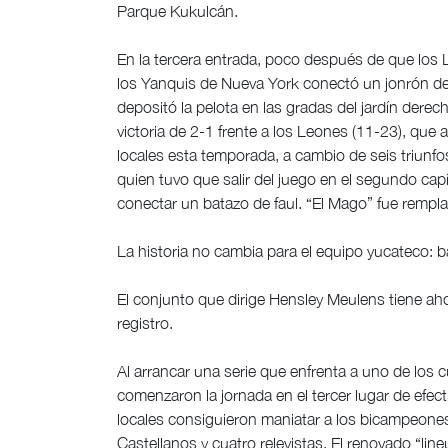
Parque Kukulcán.
En la tercera entrada, poco después de que los Le
los Yanquis de Nueva York conectó un jonrón de
depositó la pelota en las gradas del jardín dere
victoria de 2-1 frente a los Leones (11-23), que
locales esta temporada, a cambio de seis triunf
quien tuvo que salir del juego en el segundo capí
conectar un batazo de faul. “El Mago” fue rem
La historia no cambia para el equipo yucateco: 
El conjunto que dirige Hensley Meulens tiene ah
registro.
Al arrancar una serie que enfrenta a uno de los c
comenzaron la jornada en el tercer lugar de efecti
locales consiguieron maniatar a los bicampeone
Castellanos y cuatro relevistas. El renovado “lin