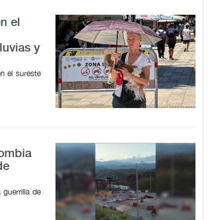
n el
luvias y
n el sureste
lombia
de
 guerrilla de