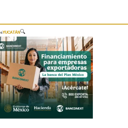
🔍
os
YUCATÁN