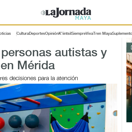
oticias
Cultura
Deportes
Opinión
K'iintsil
SiempreViva
Tren Maya
Suplement
personas autistas y
 en Mérida
es decisiones para la atención