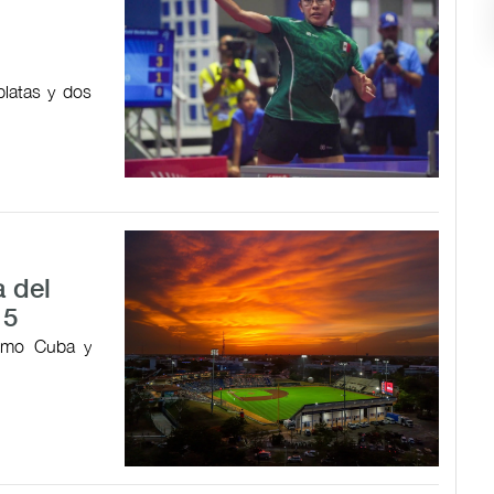
platas y dos
 del
15
como Cuba y