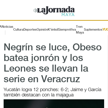
A
Noticias
Tren
Cultura
Deportes
Opinión
K'iintsil
SiempreViva
Suplementos
YU
Maya
Negrín se luce, Obeso
batea jonrón y los
Leones se llevan la
serie en Veracruz
Yucatán logra 12 ponches: 6-2; Jaime y García
también destacan con la majagua