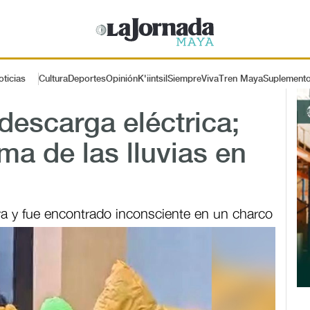
oticias
Cultura
Deportes
Opinión
K'iintsil
SiempreViva
Tren Maya
Suplement
descarga eléctrica;
ima de las lluvias en
pra y fue encontrado inconsciente en un charco