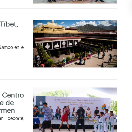
Tíbet,
 Gampo en el
r Centro
e de
armen
en deporte,