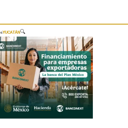
🔍
os
YUCATÁN