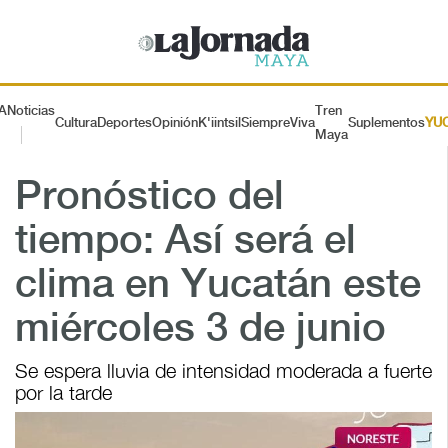
A
Noticias
Tren
Cultura
Deportes
Opinión
K'iintsil
SiempreViva
Suplementos
YU
Maya
Pronóstico del
tiempo: Así será el
clima en Yucatán este
miércoles 3 de junio
Se espera lluvia de intensidad moderada a fuerte
por la tarde