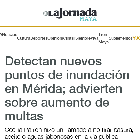
A
Noticias
Tren
Cultura
Deportes
Opinión
K'iintsil
SiempreViva
Suplementos
YU
Maya
Detectan nuevos
puntos de inundación
en Mérida; advierten
sobre aumento de
multas
Cecilia Patrón hizo un llamado a no tirar basura,
aceite o aguas jabonosas en la vía pública