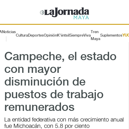
A
Noticias
Tren
Cultura
Deportes
Opinión
K'iintsil
SiempreViva
Suplementos
YU
Maya
Campeche, el estado
con mayor
disminución de
puestos de trabajo
remunerados
La entidad federativa con más crecimiento anual
fue Michoacán, con 5.8 por ciento