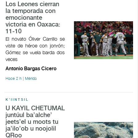
Los Leones cierran
la temporada con
emocionante
victoria en Oaxaca:
11-10
El novato Óliver Carrillo se
viste de héroe con jonrón;
Gómez se vuela barda dos
veces
Antonio Bargas Cicero
Hace 2 h | Mérida
K'IINTSIL
U KAYIL CHETUMAL
juntúul ba’alche’
jeets’el u moots tu
ja’ilo’ob u noojolil
QRoo