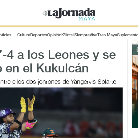
oticias
Cultura
Deportes
Opinión
K'iintsil
SiempreViva
Tren Maya
Suplement
-4 a los Leones y se
e en el Kukulcán
ntre ellos dos jonrones de Yangervis Solarte