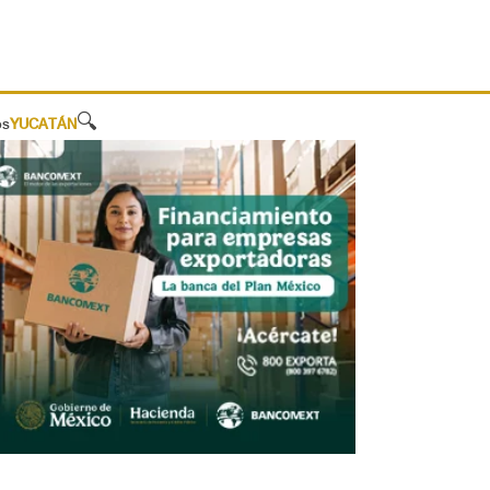
🔍
os
YUCATÁN