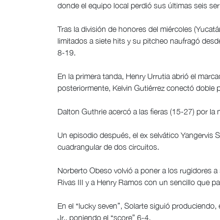
donde el equipo local perdió sus últimas seis ser
Tras la división de honores del miércoles (Yuca
limitados a siete hits y su pitcheo naufragó des
8-19.
En la primera tanda, Henry Urrutia abrió el marca
posteriormente, Kelvin Gutiérrez conectó doble p
Dalton Guthrie acercó a las fieras (15-27) por la
Un episodio después, el ex selvático Yangervis S
cuadrangular de dos circuitos.
Norberto Obeso volvió a poner a los rugidores a
Rivas III y a Henry Ramos con un sencillo que par
En el “lucky seven”, Solarte siguió produciendo,
Jr., poniendo el “score” 6-4.