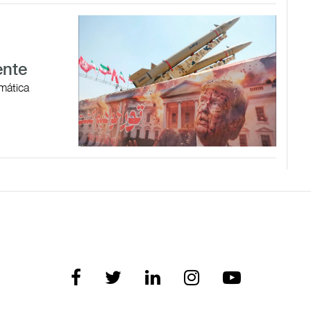
ente
omática