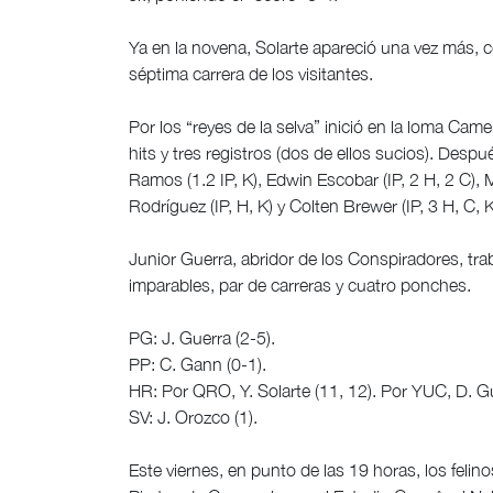
Ya en la novena, Solarte apareció una vez más, 
séptima carrera de los visitantes.
Por los “reyes de la selva” inició en la loma Ca
hits y tres registros (dos de ellos sucios). Desp
Ramos (1.2 IP, K), Edwin Escobar (IP, 2 H, 2 C), M
Rodríguez (IP, H, K) y Colten Brewer (IP, 3 H, C, K
Junior Guerra, abridor de los Conspiradores, tr
imparables, par de carreras y cuatro ponches.
PG: J. Guerra (2-5).
PP: C. Gann (0-1).
HR: Por QRO, Y. Solarte (11, 12). Por YUC, D. Gu
SV: J. Orozco (1).
Este viernes, en punto de las 19 horas, los fel