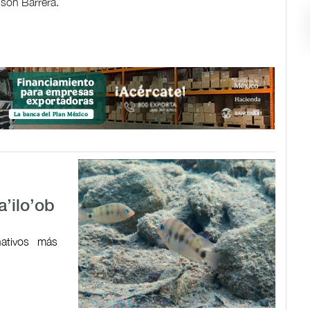
lson Barrera.
a’ilo’ob
ativos más