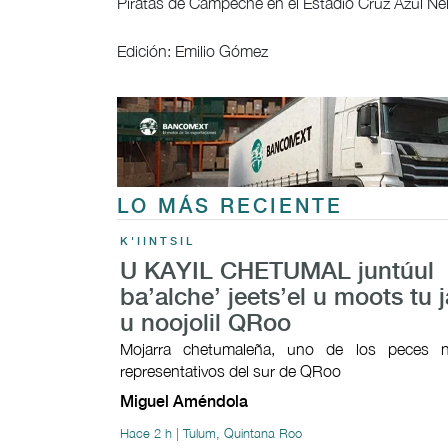
Piratas de Campeche en el Estadio Cruz Azul Ne
Edición: Emilio Gómez
LO MÁS RECIENTE
K'IINTSIL
U KAYIL CHETUMAL juntúul
ba’alche’ jeets’el u moots tu j
u noojolil QRoo
Mojarra chetumaleña, uno de los peces n
representativos del sur de QRoo
Miguel Améndola
Hace 2 h | Tulum, Quintana Roo