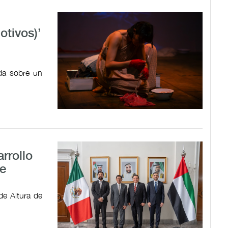
tivos)’
ada sobre un
rrollo
e
de Altura de