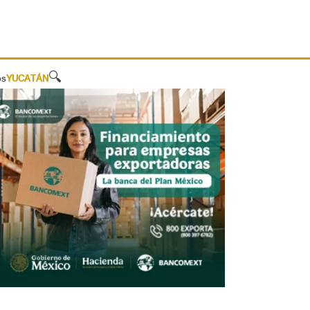
🔍
os
YUCATÁN