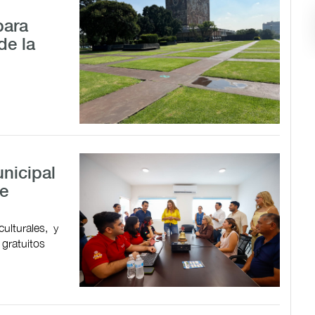
para
de la
nicipal
de
ulturales, y
 gratuitos