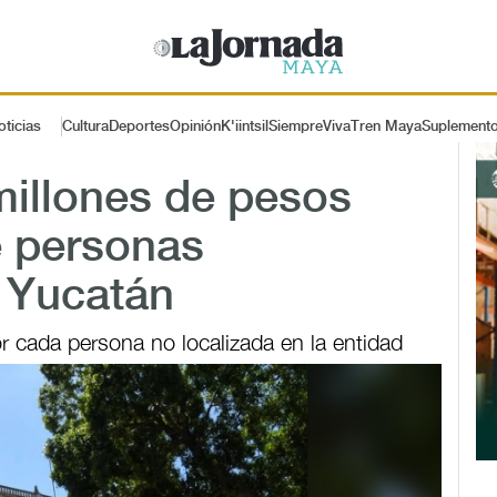
oticias
Cultura
Deportes
Opinión
K'iintsil
SiempreViva
Tren Maya
Suplement
millones de pesos
 personas
 Yucatán
 cada persona no localizada en la entidad