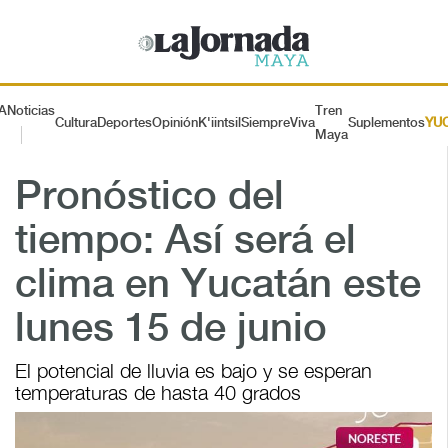
A
Noticias
Tren
Cultura
Deportes
Opinión
K'iintsil
SiempreViva
Suplementos
YU
Maya
Pronóstico del
tiempo: Así será el
clima en Yucatán este
lunes 15 de junio
El potencial de lluvia es bajo y se esperan
temperaturas de hasta 40 grados