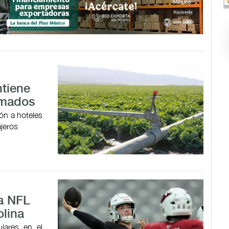
ntiene
irmados
ón a hoteles
ajeros
la NFL
olina
ulares en el