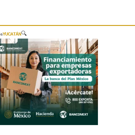
🔍
os
YUCATÁN