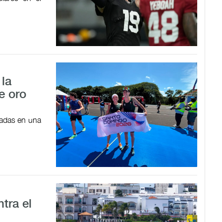
 la
e oro
adas en una
ntra el