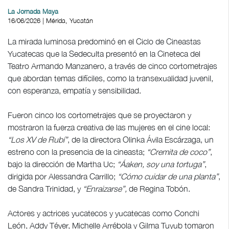
La Jornada Maya
16/06/2026 | Mérida, Yucatán
La mirada luminosa predominó en el Ciclo de Cineastas
Yucatecas que la Sedeculta presentó en la Cineteca del
Teatro Armando Manzanero, a través de cinco cortometrajes
que abordan temas difíciles, como la transexualidad juvenil,
con esperanza, empatía y sensibilidad.
Fueron cinco los cortometrajes que se proyectaron y
mostraron la fuerza creativa de las mujeres en el cine local:
“Los XV de Rubí”
, de la directora Olinka Ávila Escárzaga, un
estreno con la presencia de la cineasta;
“Cremita de coco”
,
bajo la dirección de Martha Uc;
“Áaken, soy una tortuga”
,
dirigida por Alessandra Carrillo;
“Cómo cuidar de una planta”
,
de Sandra Trinidad, y
“Enraizarse”,
de Regina Tobón.
Actores y actrices yucatecos y yucatecas como Conchi
León, Addy Téyer, Michelle Arrébola y Gilma Tuyub tomaron