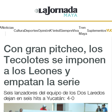
A
Noticias
Tren
Cultura
Deportes
Opinión
K'iintsil
SiempreViva
Suplementos
YU
Maya
Con gran pitcheo, los
Tecolotes se imponen
a los Leones y
empatan la serie
Seis lanzadores del equipo de los Dos Laredos
dejan en seis hits a Yucatán: 4-0