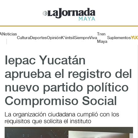
A
Noticias
Tren
Cultura
Deportes
Opinión
K'iintsil
SiempreViva
Suplementos
YU
Maya
Iepac Yucatán
aprueba el registro del
nuevo partido político
Compromiso Social
La organización ciudadana cumplió con los
requisitos que solicita el instituto