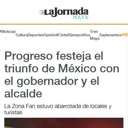
A
Noticias
Tren
Cultura
Deportes
Opinión
K'iintsil
SiempreViva
Suplementos
YU
Maya
Progreso festeja el
triunfo de México con
el gobernador y el
alcalde
La Zona Fan estuvo abarrotada de locales y
turistas