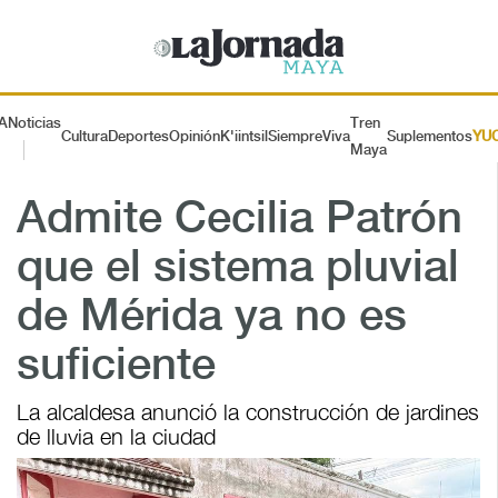
A
Noticias
Tren
Cultura
Deportes
Opinión
K'iintsil
SiempreViva
Suplementos
YU
Maya
Admite Cecilia Patrón
que el sistema pluvial
de Mérida ya no es
suficiente
La alcaldesa anunció la construcción de jardines
de lluvia en la ciudad