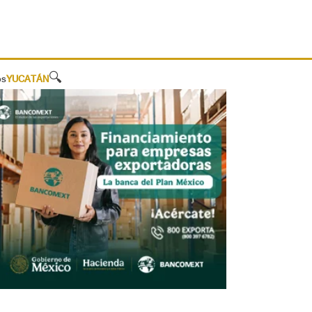
🔍
os
YUCATÁN