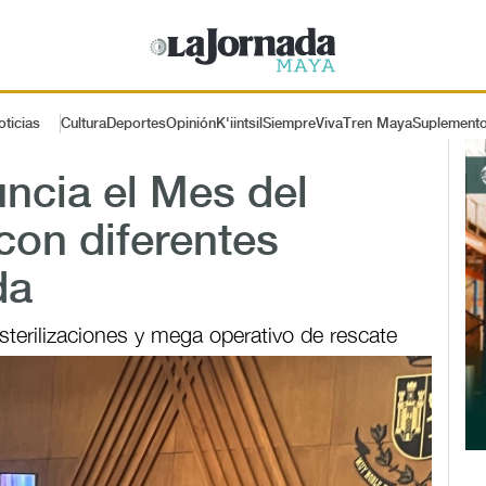
oticias
Cultura
Deportes
Opinión
K'iintsil
SiempreViva
Tren Maya
Suplement
uncia el Mes del
con diferentes
da
sterilizaciones y mega operativo de rescate