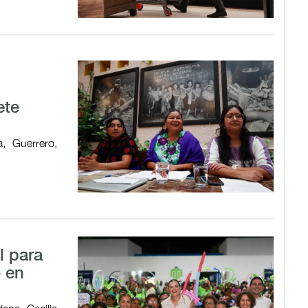
ete
, Guerrero,
l para
o en