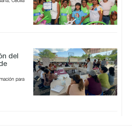
ana, Cecilia
ón del
 de
ormación para