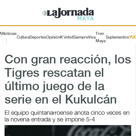
A
Noticias
Tren
Cultura
Deportes
Opinión
K'iintsil
SiempreViva
Suplementos
YU
Maya
Con gran reacción, los
Tigres rescatan el
último juego de la
serie en el Kukulcán
El equipo quintanarroense anota cinco veces en
la novena entrada y se impone 5-4