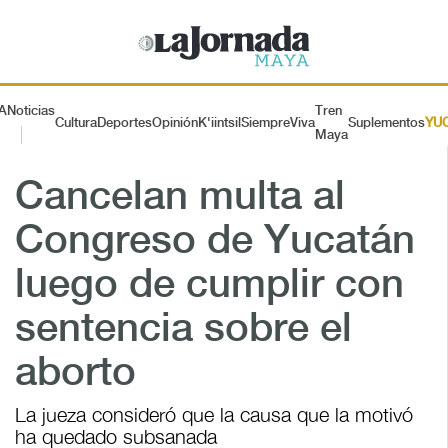
A
Noticias
Tren
Cultura
Deportes
Opinión
K'iintsil
SiempreViva
Suplementos
YU
Maya
Cancelan multa al
Congreso de Yucatán
luego de cumplir con
sentencia sobre el
aborto
La jueza consideró que la causa que la motivó
ha quedado subsanada