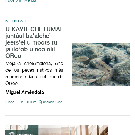
K'IINTSIL
U KAYIL CHETUMAL
juntúul ba’alche’
jeets’el u moots tu
ja’ilo’ob u noojolil
QRoo
Mojarra chetumaleña, uno
de los peces nativos más
representativos del sur de
QRoo
Miguel Améndola
Hace 11 h | Tulum, Quintana Roo