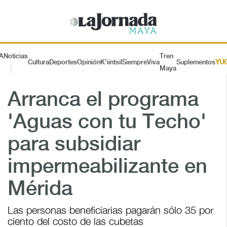
A
Noticias
Tren
Cultura
Deportes
Opinión
K'iintsil
SiempreViva
Suplementos
YU
Maya
Arranca el programa
'Aguas con tu Techo'
para subsidiar
impermeabilizante en
Mérida
Las personas beneficiarias pagarán sólo 35 por
ciento del costo de las cubetas