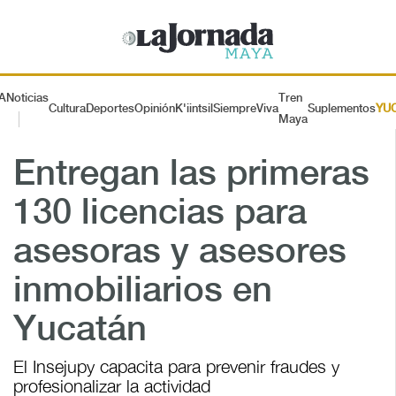
A
Noticias
Tren
Cultura
Deportes
Opinión
K'iintsil
SiempreViva
Suplementos
YU
Maya
Entregan las primeras
130 licencias para
asesoras y asesores
inmobiliarios en
Yucatán
El Insejupy capacita para prevenir fraudes y
profesionalizar la actividad