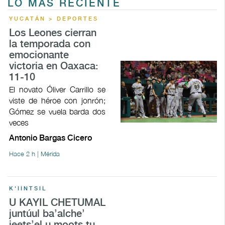
LO MÁS RECIENTE
YUCATÁN > DEPORTES
Los Leones cierran
la temporada con
emocionante
victoria en Oaxaca:
11-10
El novato Óliver Carrillo se
viste de héroe con jonrón;
Gómez se vuela barda dos
veces
Antonio Bargas Cicero
Hace 2 h | Mérida
K'IINTSIL
U KAYIL CHETUMAL
juntúul ba’alche’