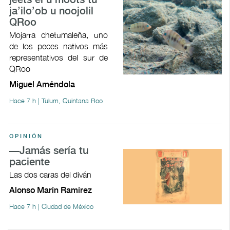
jeets’el u moots tu
ja’ilo’ob u noojolil
QRoo
Mojarra chetumaleña, uno
de los peces nativos más
representativos del sur de
QRoo
Miguel Améndola
Hace 7 h | Tulum, Quintana Roo
OPINIÓN
—Jamás sería tu
paciente
Las dos caras del diván
Alonso Marín Ramírez
Hace 7 h | Ciudad de México