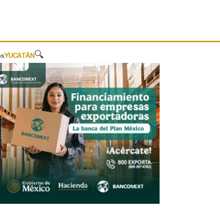
🔍
os
YUCATÁN