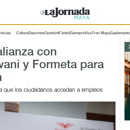
oticias
Cultura
Deportes
Opinión
K'iintsil
SiempreViva
Tren Maya
Suplement
alianza con
ani y Formeta para
n
ra que los ciudadanos accedan a empleos