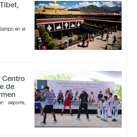
Tíbet,
 Gampo en el
r Centro
e de
armen
en deporte,