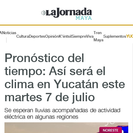
A
Noticias
Tren
Cultura
Deportes
Opinión
K'iintsil
SiempreViva
Suplementos
YU
Maya
Pronóstico del
tiempo: Así será el
clima en Yucatán este
martes 7 de julio
Se esperan lluvias acompañadas de actividad
eléctrica en algunas regiones