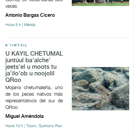
veces
Antonio Bargas Cicero
Hace 5 h | Mérida
K'IINTSIL
U KAYIL CHETUMAL
juntúul ba’alche’
jeets’el u moots tu
ja’ilo’ob u noojolil
QRoo
Mojarra chetumaleña, uno
de los peces nativos más
representativos del sur de
QRoo
Miguel Améndola
Hace 10 h | Tulum, Quintana Roo