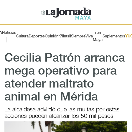
A
Noticias
Tren
Cultura
Deportes
Opinión
K'iintsil
SiempreViva
Suplementos
YU
Maya
Cecilia Patrón arranca
mega operativo para
atender maltrato
animal en Mérida
La alcaldesa advirtió que las multas por estas
acciones pueden alcanzar los 50 mil pesos