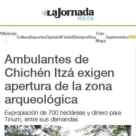
A
Noticias
Tren
Cultura
Deportes
Opinión
K'iintsil
SiempreViva
Suplementos
YU
Maya
Ambulantes de
Chichén Itzá exigen
apertura de la zona
arqueológica
Expropiación de 700 hectáreas y dinero para
Tinum, entre sus demandas