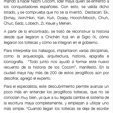
mandó a hacer Nachi Cocom, líder maya quien se enfrentó a
los conquistadores españoles. Con esto, se valida dicho
listado, y se comprueba que no se la inventó. Destacan: Ek,
Ekmay, Akin/Hkin, Kan, Kuh, Dzaay, Hooch/Mooch, Chuh,
Chuc, Eedz, Lobech, Zi, Keuel y Mehen.
A partir de lo encontrado, se trató de reconstruir la historia
desde que llegaron a Chichén Itzá en el Siglo IX, cómo
llegaron los toltecas y cómo se integran en el gobierno.
Para interpretar los hallazgos, implantaron varias disciplinas,
como la arqueología, arquitectura, historia, epigrafía e
iconografía. “Todo junto nos ayudó a formar este nuevo
recuento de la historia de los Cocom”, manifestó. En la
ciudad maya hay más de 200 de estos jeroglíficos aún por
descifrar, agregó el experto.
Para el especialista, este descubrimiento permite avanzar un
poco más en entender los jeroglíficos toltecas, que no se
conocían muy bien, ya que a su llegada cambia el sistema de
la escritura maya completamente, y empiezan a utilizar uno
más simple. “Cuando llegan los toltecas se deja de escribir