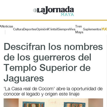
A
Noticias
Tren
Cultura
Deportes
Opinión
K'iintsil
SiempreViva
Suplementos
YU
Maya
Descifran los nombres
de los guerreros del
Templo Superior de
Jaguares
'La Casa real de Cocom' abre la oportunidad de
conocer el legado y origen este linaje