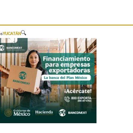
🔍
os
YUCATÁN