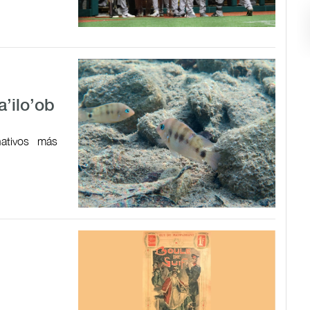
a’ilo’ob
ativos más