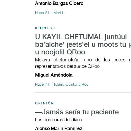
Antonio Bargas Cicero
Hace 2 h | Mérida
K'IINTSIL
U KAYIL CHETUMAL juntúul
ba’alche’ jeets’el u moots tu j
u noojolil QRoo
Mojarra chetumaleña, uno de los peces n
representativos del sur de QRoo
Miguel Améndola
Hace 7 h | Tulum, Quintana Roo
OPINIÓN
—Jamás sería tu paciente
Las dos caras del diván
Alonso Marín Ramírez