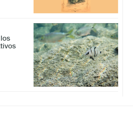
los
tivos