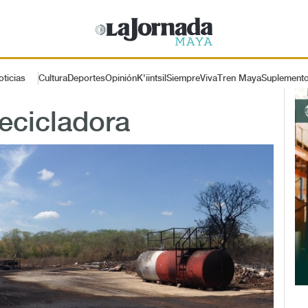
oticias
Cultura
Deportes
Opinión
K'iintsil
SiempreViva
Tren Maya
Suplement
ecicladora