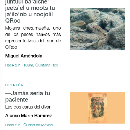
juntúul ba’alche’
jeets’el u moots tu
ja’ilo’ob u noojolil
QRoo
Mojarra chetumaleña, uno
de los peces nativos más
representativos del sur de
QRoo
Miguel Améndola
Hace 2 h | Tulum, Quintana Roo
OPINIÓN
—Jamás sería tu
paciente
Las dos caras del diván
Alonso Marín Ramírez
Hace 2 h | Ciudad de México