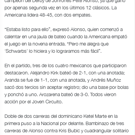
campeón del Derby de Jonrones Pete Alonso, ya que ganó
por apenas segunda vez en los últimos 12 clásicos. La
Americana lidera 48-45, con dos empates.
“Estaba listo para ello”, expresó Alonso, quien comenzó a
calentar en una jaula de bateo cuando la Americana empató
el juego en la novena entrada. “Pero me alegra que
‘Schwarbs’ lo hiciera y lo lograramos más fácil”.
En el partido, tres de los cuatro mexicanos que participaron
destacaron. Alejandro Kirk bateó de 2-1, con una anotada;
Aranda se fue de 1-1, con una anotada, y Andrés Muñoz
sacó dos tercios sin aceptar registro; dio una base por bolas
y ponchó a uno. Arozarena bateó de 3-0. Todos vieron
acción por el Joven Circuito.
Doble de dos carreras del dominicano Ketel Marte en la
primera puso a la Nacional por delante. Bambinazo de tres
carreras de Alonso contra Kris Bubic y cuadrangular solitario