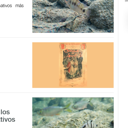
ativos más
los
tivos