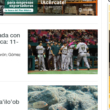
ada con
ca: 11-
jonrón; Gómez
a’ilo’ob