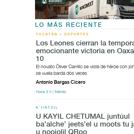
LO MÁS RECIENTE
YUCATÁN > DEPORTES
Los Leones cierran la tempor
emocionante victoria en Oaxa
10
El novato Óliver Carrillo se viste de héroe con 
se vuela barda dos veces
Antonio Bargas Cicero
Hace 3 h | Mérida
K'IINTSIL
U KAYIL CHETUMAL juntúul
ba’alche’ jeets’el u moots tu j
u noojolil QRoo