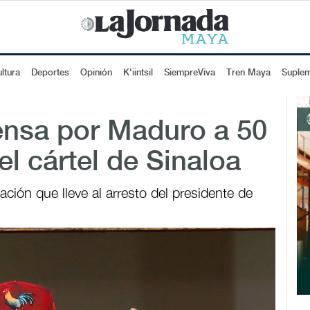
ltura
Deportes
Opinión
K'iintsil
SiempreViva
Tren Maya
Suple
nsa por Maduro a 50
el cártel de Sinaloa
ión que lleve al arresto del presidente de