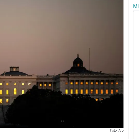
M
Foto: Afp