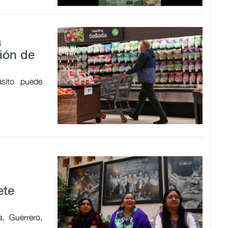
a
ión de
ásito puede
ete
, Guerrero,