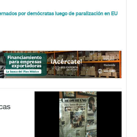
rnados por demócratas luego de paralización en EU
cas