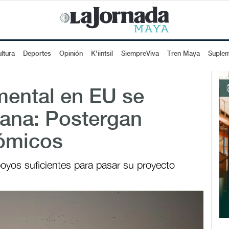
ltura
Deportes
Opinión
K'iintsil
SiempreViva
Tren Maya
Suple
mental en EU se
ana: Postergan
ómicos
poyos suficientes para pasar su proyecto