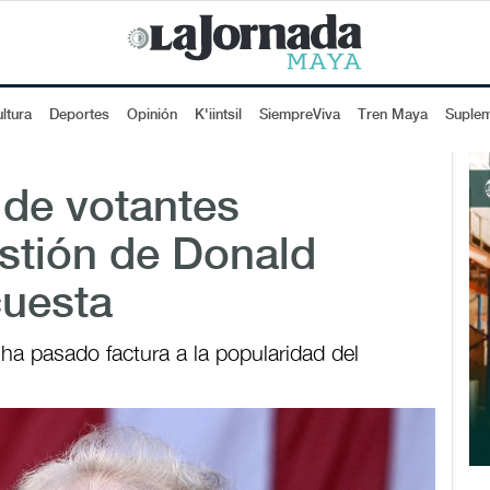
ltura
Deportes
Opinión
K'iintsil
SiempreViva
Tren Maya
Suple
de votantes
stión de Donald
uesta
ha pasado factura a la popularidad del