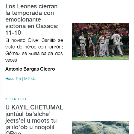
Los Leones cierran
la temporada con
emocionante
victoria en Oaxaca:
11-10
El novato Óliver Carrillo se
viste de héroe con jonrón;
Gómez se vuela barda dos
veces
Antonio Bargas Cicero
Hace 7 h | Mérida
K'IINTSIL
U KAYIL CHETUMAL
juntúul ba’alche’
jeets’el u moots tu
ja’ilo’ob u noojolil