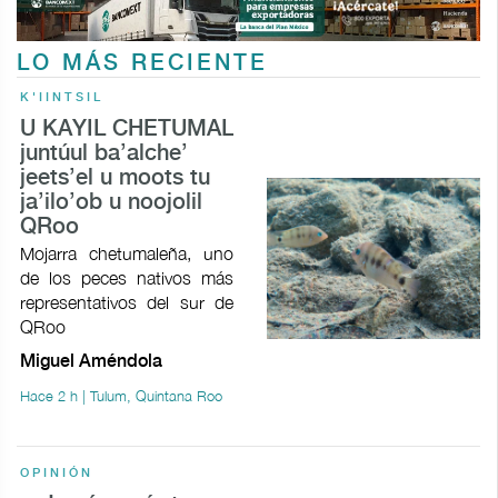
LO MÁS RECIENTE
K'IINTSIL
U KAYIL CHETUMAL
juntúul ba’alche’
jeets’el u moots tu
ja’ilo’ob u noojolil
QRoo
Mojarra chetumaleña, uno
de los peces nativos más
representativos del sur de
QRoo
Miguel Améndola
Hace 2 h | Tulum, Quintana Roo
OPINIÓN