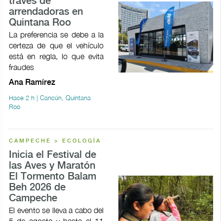
través de
arrendadoras en
Quintana Roo
La preferencia se debe a la
certeza de que el vehículo
está en regla, lo que evita
fraudes
Ana Ramírez
Hace 2 h | Cancún, Quintana
Roo
CAMPECHE > ECOLOGÍA
Inicia el Festival de
las Aves y Maratón
El Tormento Balam
Beh 2026 de
Campeche
El evento se lleva a cabo del
5 de agosto y hasta el 11