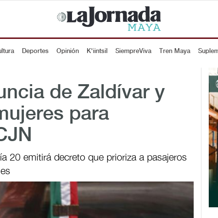
ltura
Deportes
Opinión
K'iintsil
SiempreViva
Tren Maya
Suple
ncia de Zaldívar y
mujeres para
SCJN
a 20 emitirá decreto que prioriza a pasajeros
les