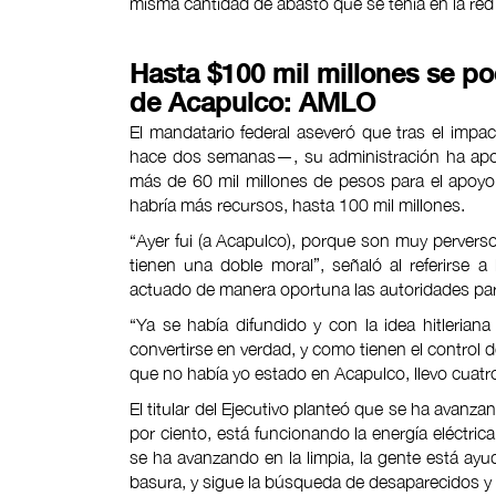
misma cantidad de abasto que se tenía en la red
Hasta $100 mil millones se po
de Acapulco: AMLO
El mandatario federal aseveró que tras el imp
hace dos semanas—, su administración ha apoy
más de 60 mil millones de pesos para el apoyo 
habría más recursos, hasta 100 mil millones.
“Ayer fui (a Acapulco), porque son muy pervers
tienen una doble moral”, señaló al referirse 
actuado de manera oportuna las autoridades para
“Ya se había difundido y con la idea hitleri
convertirse en verdad, y como tienen el control d
que no había yo estado en Acapulco, llevo cuatro
El titular del Ejecutivo planteó que se ha avanz
por ciento, está funcionando la energía eléctric
se ha avanzando en la limpia, la gente está ay
basura, y sigue la búsqueda de desaparecidos 