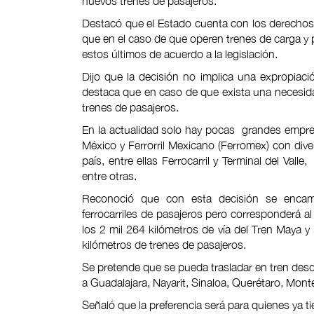
nuevos trenes de pasajeros.
Destacó que el Estado cuenta con los derechos 
que en el caso de que operen trenes de carga y 
estos últimos de acuerdo a la legislación.
Dijo que la decisión no implica una expropiaci
destaca que en caso de que exista una necesidad 
trenes de pasajeros.
En la actualidad solo hay pocas grandes empres
México y Ferrorril Mexicano (Ferromex) con dive
país, entre ellas Ferrocarril y Terminal del Vall
entre otras.
Reconoció que con esta decisión se encami
ferrocarriles de pasajeros pero corresponderá a
los 2 mil 264 kilómetros de vía del Tren Maya y l
kilómetros de trenes de pasajeros.
Se pretende que se pueda trasladar en tren des
a Guadalajara, Nayarit, Sinaloa, Querétaro, Mon
Señaló que la preferencia será para quienes ya 