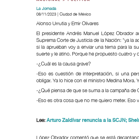
NACIONAL > POLÍTICA
La Jornada
08/11/2023 | Ciudad de México
Alonso Urrutia y Emir Olivares
El presidente Andrés Manuel López Obrador ac
Suprema Corte de Justicia de la Nación: "ya la a
si la aprueban voy a enviar una terna para la s
suerte y le atino. Porque he propuesto cuatro y 
-¿Cuál es la causa grave?
-Eso es cuestión de interpretación, si una pe
obligar. Ya lo hice con el ministro Medina Mora. Ya
-¿Qué piensa de que se suma a la campaña de
-Eso es otra cosa que no me quiero meter. Eso v
Lee:
Arturo Zaldívar renuncia a la SCJN; She
López Obrador comentó que se está decantando p