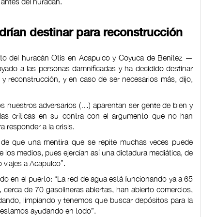
 antes del huracán.
drían destinar para reconstrucción
acto del huracán Otis en Acapulco y Coyuca de Benítez —
ado a las personas damnificadas y ha decidido destinar
y reconstrucción, y en caso de ser necesarios más, dijo,
os nuestros adversarios (…) aparentan ser gente de bien y
a las críticas en su contra con el argumento que no han
 responder a la crisis.
ana de que una mentira que se repite muchas veces puede
e los medios, pues ejercían así una dictadura mediática, de
 viajes a Acapulco”.
ando en el puerto: “La red de agua está funcionando ya a 65
a, cerca de 70 gasolineras abiertas, han abierto comercios,
udando, limpiando y tenemos que buscar depósitos para la
y estamos ayudando en todo”.