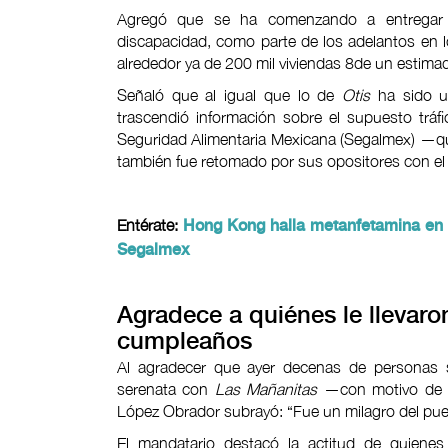
Agregó que se ha comenzando a entregar 
discapacidad, como parte de los adelantos en
alrededor ya de 200 mil viviendas 8de un estimad
Señaló que al igual que lo de
Otis
ha sido us
trascendió información sobre el supuesto trá
Seguridad Alimentaria Mexicana (Segalmex) —q
también fue retomado por sus opositores con el
Entérate:
Hong Kong halla metanfetamina en 
Segalmex
Agradece a quiénes le llevaro
cumpleaños
Al agradecer que ayer decenas de personas se
serenata con
Las Mañanitas
—con motivo de s
López Obrador subrayó: “Fue un milagro del puebl
El mandatario destacó la actitud de quienes 