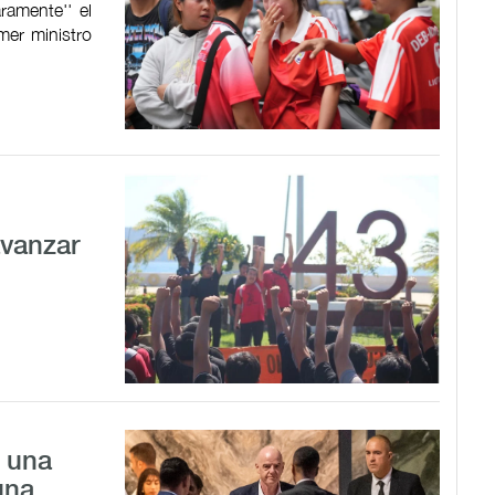
aramente'' el
mer ministro
avanzar
a una
una