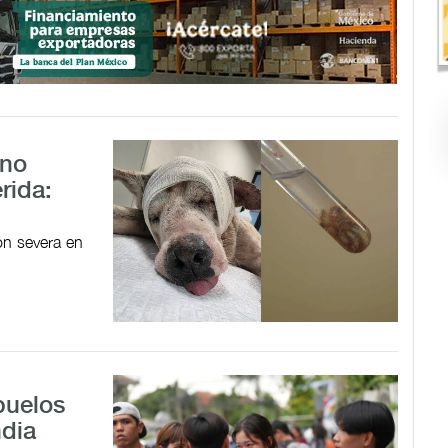
ano
rida:
ón severa en
buelos
ndia