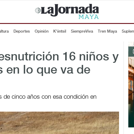
ltura
Deportes
Opinión
K'iintsil
SiempreViva
Tren Maya
Suple
snutrición 16 niños y
 en lo que va de
s de cinco años con esa condición en