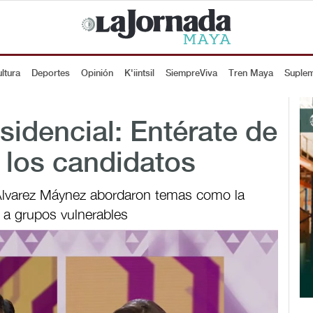
ltura
Deportes
Opinión
K'iintsil
SiempreViva
Tren Maya
Suple
sidencial: Entérate de
 los candidatos
 Álvarez Máynez abordaron temas como la
n a grupos vulnerables