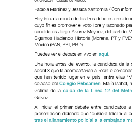
07/04/2024 | Ciudad de México
Fabiola Martínez y Jessica Xantomila / Con info
Hoy inicia la ronda de los tres debates presidenc
cuyo fin es promover el voto libre y razonado par
candidatos Jorge Álvarez Máynez, del partido 
Sigamos Haciendo Historia (Morena, PT y PVEM)
México (PAN, PRI, PRD).
Puedes ver el debate en vivo en
.
aquí
Una hora antes del evento, la candidata de la 
social X que la acompañarían al recinto personas
que han tenido lugar en el país, entre ellas “
colapso del
. María Isabel,
Colegio Rébsamen
víctima de la
caída de la Línea 12 del Metr
Gálvez.
Al iniciar el primer debate entre candidatos 
presentación diciendo que "quisiera felicitar al
tras el allanamiento policíal a la embajada 