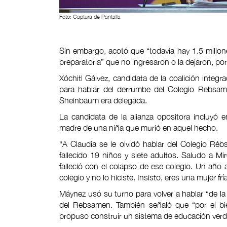
Foto: Captura de Pantalla
Sin embargo, acotó que “todavía hay 1.5 millo
preparatoria” que no ingresaron o la dejaron, por 
Xóchitl Gálvez, candidata de la coalición integr
para hablar del derrumbe del Colegio Rebsam
Sheinbaum era delegada.
La candidata de la alianza opositora incluyó 
madre de una niña que murió en aquel hecho.
“A Claudia se le olvidó hablar del Colegio Réb
fallecido 19 niños y siete adultos. Saludo a M
falleció con el colapso de ese colegio. Un año 
colegio y no lo hiciste. Insisto, eres una mujer f
Máynez usó su turno para volver a hablar “de la v
del Rebsamen. También señaló que “por el bie
propuso construir un sistema de educación verd