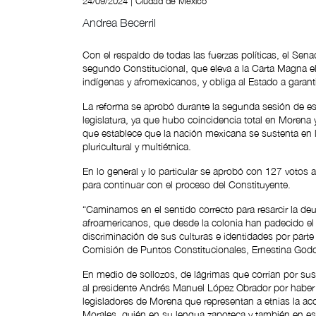
24/09/2024 | Ciudad de México
Andrea Becerril
Con el respaldo de todas las fuerzas políticas, el Sena
segundo Constitucional, que eleva a la Carta Magna e
indígenas y afromexicanos, y obliga al Estado a garanti
La reforma se aprobó durante la segunda sesión de e
legislatura, ya que hubo coincidencia total en Morena 
que establece que la nación mexicana se sustenta en 
pluricultural y multiétnica.
En lo general y lo particular se aprobó con 127 votos 
para continuar con el proceso del Constituyente.
“Caminamos en el sentido correcto para resarcir la de
afroamericanos, que desde la colonia han padecido el d
discriminación de sus culturas e identidades por parte 
Comisión de Puntos Constitucionales, Ernestina Godo
En medio de sollozos, de lágrimas que corrían por sus
al presidente Andrés Manuel López Obrador por haber pr
legisladores de Morena que representan a etnias la a
Morales, quién en su lengua zapoteca y también en es