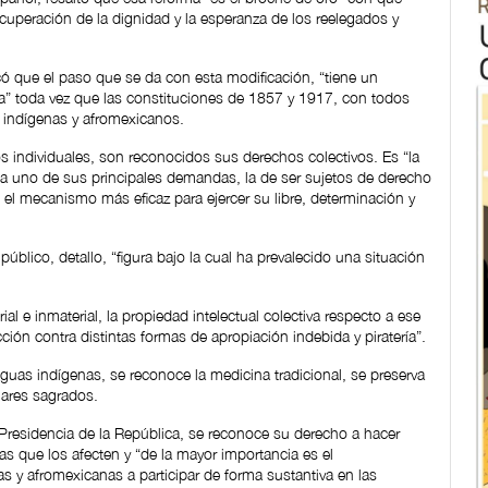
ecuperación de la dignidad y la esperanza de los reelegados y
có que el paso que se da con esta modificación, “tiene un
ica” toda vez que las constituciones de 1857 y 1917, con todos
 indígenas y afromexicanos.
s individuales, son reconocidos sus derechos colectivos. Es “la
a a uno de sus principales demandas, la de ser sujetos de derecho
, el mecanismo más eficaz para ejercer su libre, determinación y
úblico, detallo, “figura bajo la cual ha prevalecido una situación
al e inmaterial, la propiedad intelectual colectiva respecto a ese
cción contra distintas formas de apropiación indebida y piratería”.
guas indígenas, se reconoce la medicina tradicional, se preserva
ugares sagrados.
 Presidencia de la República, se reconoce su derecho a hacer
as que los afecten y “de la mayor importancia es el
s y afromexicanas a participar de forma sustantiva en las