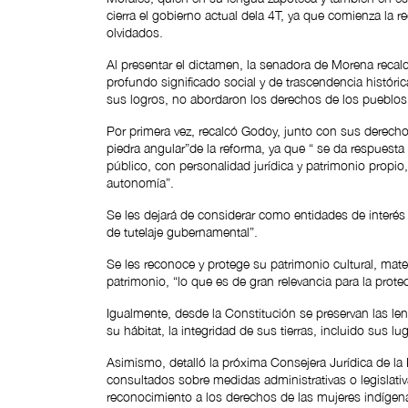
cierra el gobierno actual dela 4T, ya que comienza la r
olvidados.
Al presentar el dictamen, la senadora de Morena recal
profundo significado social y de trascendencia histór
sus logros, no abordaron los derechos de los pueblos
Por primera vez, recalcó Godoy, junto con sus derecho
piedra angular”de la reforma, ya que “ se da respuest
público, con personalidad jurídica y patrimonio propio
autonomía”.
Se les dejará de considerar como entidades de interés p
de tutelaje gubernamental”.
Se les reconoce y protege su patrimonio cultural, materi
patrimonio, “lo que es de gran relevancia para la prote
Igualmente, desde la Constitución se preservan las len
su hábitat, la integridad de sus tierras, incluido sus l
Asimismo, detalló la próxima Consejera Jurídica de la
consultados sobre medidas administrativas o legislativ
reconocimiento a los derechos de las mujeres indígena