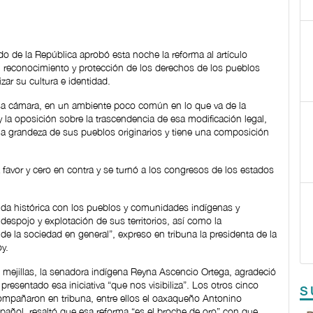
do de la República aprobó esta noche la reforma al artículo
l reconocimiento y protección de los derechos de los pueblos
zar su cultura e identidad.
sa cámara, en un ambiente poco común en lo que va de la
y la oposición sobre la trascendencia de esa modificación legal,
la grandeza de sus pueblos originarios y tiene una composición
a favor y cero en contra y se turnó a los congresos de los estados
uda histórica con los pueblos y comunidades indígenas y
espojo y explotación de sus territorios, así como la
de la sociedad en general”, expreso en tribuna la presidenta de la
y.
 mejillas, la senadora indígena Reyna Ascencio Ortega, agradeció
esentado esa iniciativa “que nos visibiliza”. Los otros cinco
S
compañaron en tribuna, entre ellos el oaxaqueño Antonino
pañol, resaltó que esa reforma “es el broche de oro” con que