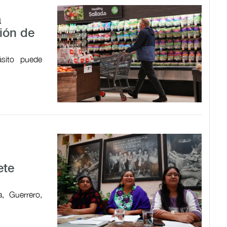
a
ión de
ásito puede
ete
, Guerrero,