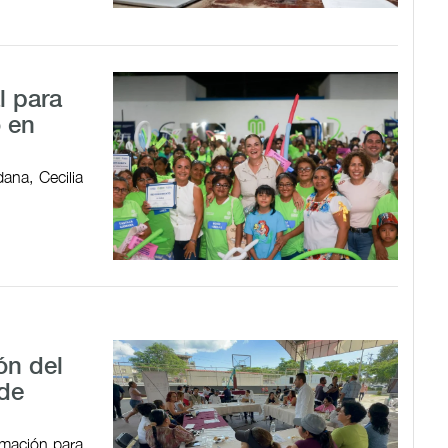
l para
o en
ana, Cecilia
ón del
 de
ormación para