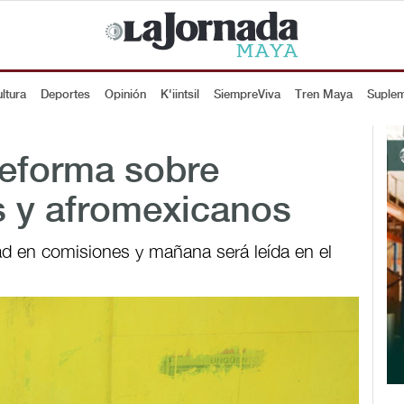
ltura
Deportes
Opinión
K'iintsil
SiempreViva
Tren Maya
Suple
eforma sobre
s y afromexicanos
d en comisiones y mañana será leída en el