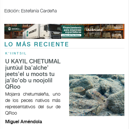
Edición: Estefanía Cardeña
LO MÁS RECIENTE
K'IINTSIL
U KAYIL CHETUMAL
juntúul ba’alche’
jeets’el u moots tu
ja’ilo’ob u noojolil
QRoo
Mojarra chetumaleña, uno
de los peces nativos más
representativos del sur de
QRoo
Miguel Améndola