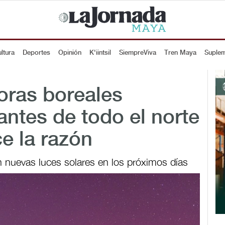
ltura
Deportes
Opinión
K'iintsil
SiempreViva
Tren Maya
Suple
ras boreales
antes de todo el norte
e la razón
 nuevas luces solares en los próximos días