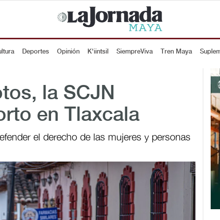
ltura
Deportes
Opinión
K'iintsil
SiempreViva
Tren Maya
Suple
otos, la SCJN
orto en Tlaxcala
efender el derecho de las mujeres y personas