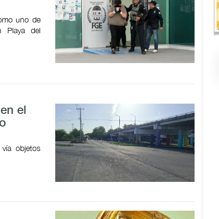
como uno de
n Playa del
en el
vo
 vía objetos