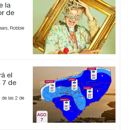
e la
or de
ears, Robbie
á el
 7 de
s de las 2 de