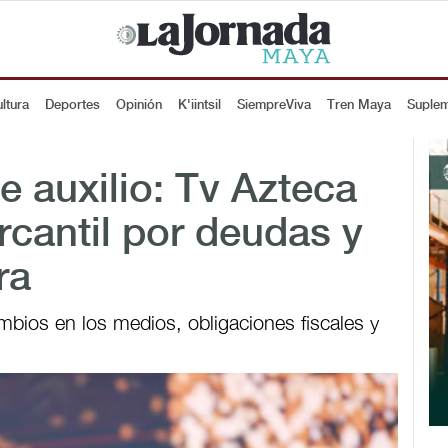
ltura
Deportes
Opinión
K'iintsil
SiempreViva
Tren Maya
Suple
e auxilio: Tv Azteca
cantil por deudas y
ra
ambios en los medios, obligaciones fiscales y