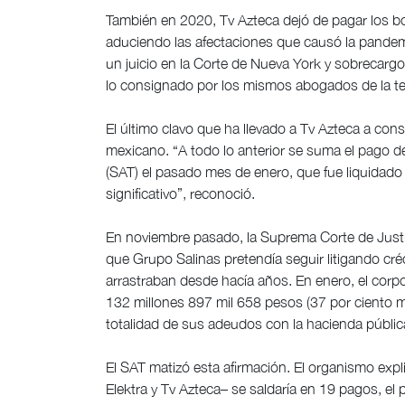
También en 2020, Tv Azteca dejó de pagar los b
aduciendo las afectaciones que causó la pandemi
un juicio en la Corte de Nueva York y sobrecarg
lo consignado por los mismos abogados de la te
El último clavo que ha llevado a Tv Azteca a con
mexicano. “A todo lo anterior se suma el pago de
(SAT) el pasado mes de enero, que fue liquidado 
significativo”, reconoció.
En noviembre pasado, la Suprema Corte de Justi
que Grupo Salinas pretendía seguir litigando cré
arrastraban desde hacía años. En enero, el corpo
132 millones 897 mil 658 pesos (37 por ciento m
totalidad de sus adeudos con la hacienda públic
El SAT matizó esta afirmación. El organismo expl
Elektra y Tv Azteca– se saldaría en 19 pagos, el 