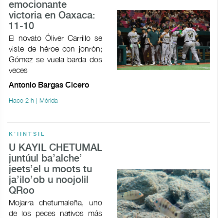
emocionante
victoria en Oaxaca:
11-10
El novato Óliver Carrillo se
viste de héroe con jonrón;
Gómez se vuela barda dos
veces
Antonio Bargas Cicero
Hace 2 h | Mérida
K'IINTSIL
U KAYIL CHETUMAL
juntúul ba’alche’
jeets’el u moots tu
ja’ilo’ob u noojolil
QRoo
Mojarra chetumaleña, uno
de los peces nativos más